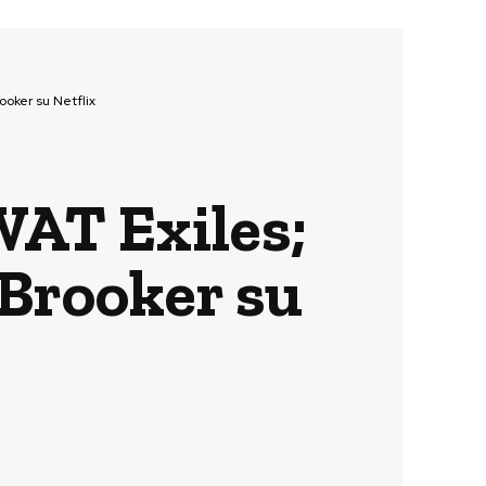
rooker su Netflix
SWAT Exiles;
 Brooker su