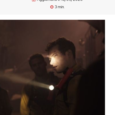
3
min.