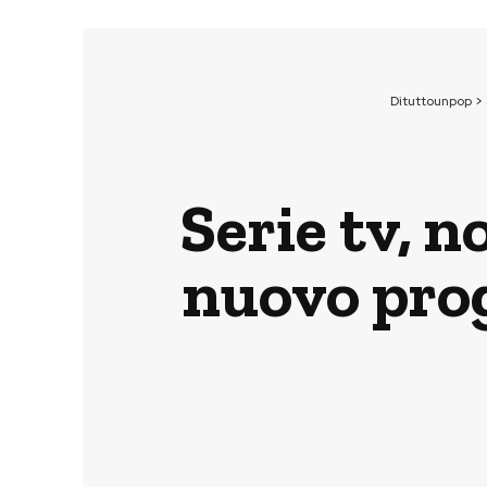
Dituttounpop
>
Serie tv, n
nuovo prog