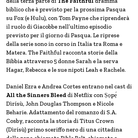
della terza parte di
The Faithful
dramma
biblico che è previsto per la prossima Pasqua
su Fox (e Hulu), con Tom Payne che riprenderà
il ruolo di Giacobbe nell’ultimo episodio
previsto per il giorno di Pasqua. Le riprese
della serie sono in corso in Italia tra Roma e
Matera. The Faithful racconta storie della
Bibbia attraverso 5 donne Sarah e la serva
Hagar, Rebecca e le sue nipoti Leah e Rachele.
Daniel Ezra e Andrea Cortes entrano nel cast di
All the Sinners Bleed
di Netflix con Ṣọpẹ́
Dìrísù, John Douglas Thompson e Nicole
Beharie. Adattamento del romanzo di S.A.
Cosby, racconta la storia di Titus Crown
(Dìrísù) primo sceriffo nero di una cittadina