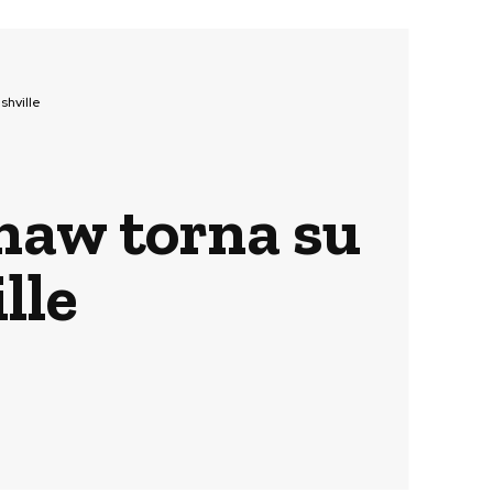
shville
shaw torna su
lle