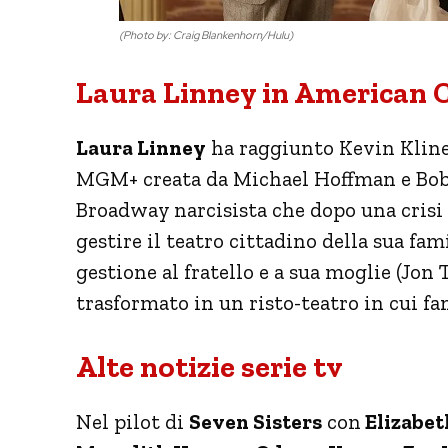
(Photo by: Craig Blankenhorn/Hulu)
Laura Linney in American C
Laura Linney
ha raggiunto Kevin Kline
MGM+ creata da Michael Hoffman e Bob Ma
Broadway narcisista che dopo una crisi 
gestire il teatro cittadino della sua fam
gestione al fratello e a sua moglie (Jo
trasformato in un risto-teatro in cui fa
Alte notizie serie tv
Nel pilot di
Seven Sisters
con
Elizabet