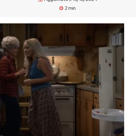
2
min.