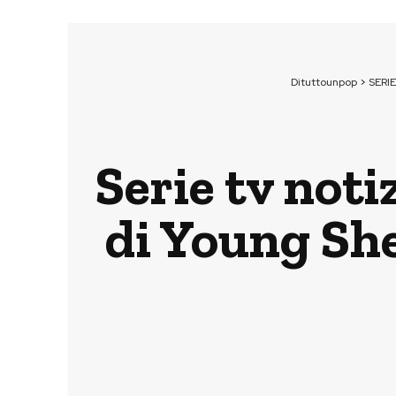
Dituttounpop
>
SERIE
Serie tv noti
di Young She