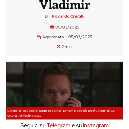
Vladimir
Di:
Riccardo Cristilli
05/03/2025
Aggiornato il:
05/03/2025
2
min.
Uncoupled. Neil Patrick Harris as Michael Lawson in episode 101 of Uncoupled. Cr.
Courtesy of Netflix © 2022
Seguici su
Telegram
e su
Instagram