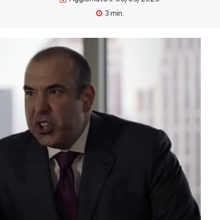
3
min.