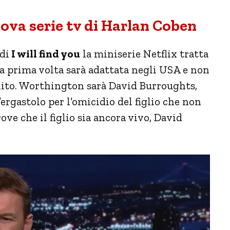
va serie tv di Harlan Coben
di
I will find you
la miniserie Netflix tratta
a prima volta sarà adattata negli USA e non
nito. Worthington sarà David Burroughts,
ergastolo per l’omicidio del figlio che non
ve che il figlio sia ancora vivo, David