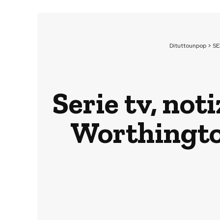
Dituttounpop
>
SE
Serie tv, not
Worthingto