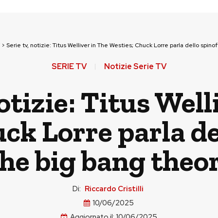
>
Serie tv, notizie: Titus Welliver in The Westies; Chuck Lorre parla dello spino
SERIE TV
Notizie Serie TV
notizie: Titus Well
ck Lorre parla del
he big bang theo
Di:
Riccardo Cristilli
10/06/2025
Aggiornato il:
10/06/2025