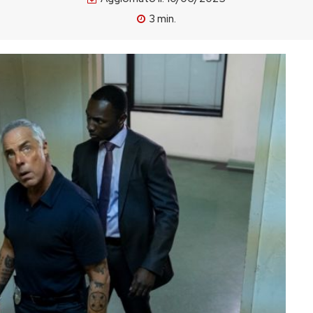
3
min.