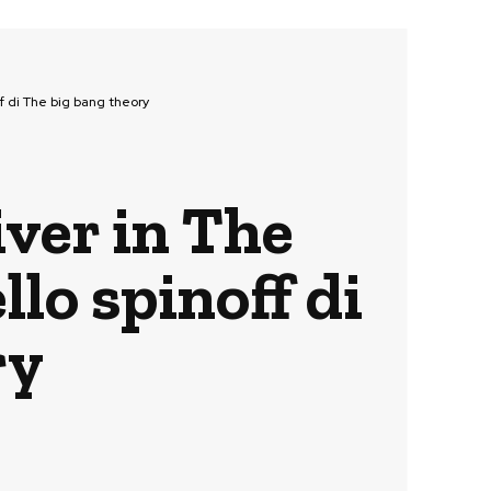
ff di The big bang theory
iver in The
lo spinoff di
ry