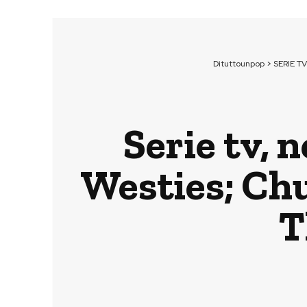
Dituttounpop
>
SERIE TV
Serie tv, 
Westies; Chu
T