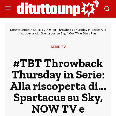
Dituttounpop
>
SERIE TV
>
#TBT Throwback Thursday in Serie: Alla
riscoperta di… Spartacus su Sky, NOW TV e StarzPlay
SERIE TV
#TBT Throwback
Thursday in Serie:
Alla riscoperta di…
Spartacus su Sky,
NOW TV e