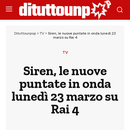
Dituttounpop
>
TV
>
Siren, le nuove puntate in onda lunedì 23
marzo su Rai 4
TV
Siren, le nuove
puntate in onda
lunedì 23 marzo su
Rai 4