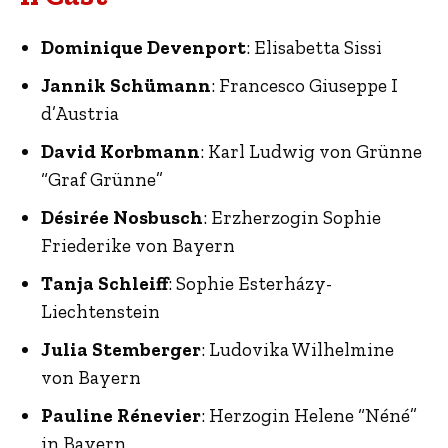
Dominique Devenport
: Elisabetta Sissi
Jannik Schümann
: Francesco Giuseppe I
d’Austria
David Korbmann
: Karl Ludwig von Grünne
“Graf Grünne”
Désirée Nosbusch
: Erzherzogin Sophie
Friederike von Bayern
Tanja Schleiff
: Sophie Esterházy-
Liechtenstein
Julia Stemberger
: Ludovika Wilhelmine
von Bayern
Pauline Rénevier
: Herzogin Helene “Néné”
in Bayern