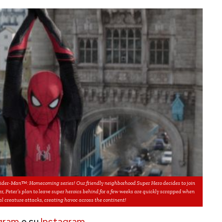
pider-Man™: Homecoming series! Our friendly neighborhood Super Hero decides to join
r, Peter’s plan to leave super heroics behind for a few weeks are quickly scrapped when
l creature attacks, creating havoc across the continent!
gram
e su
Instagram