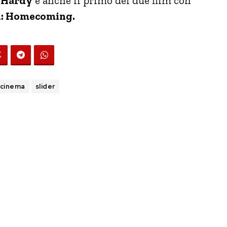
 Hardy
e anche il primo dei due film con
: Homecoming.
 cinema
slider