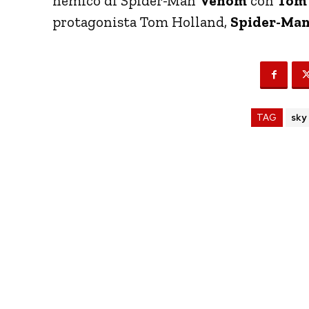
nemico di Spider-Man
Venom
con
Tom
protagonista Tom Holland,
Spider-Man
TAG
sky