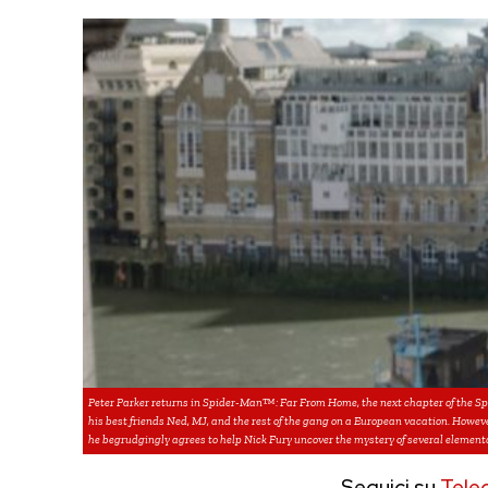
Peter Parker returns in Spider-Man™: Far From Home, the next chapter of the S
his best friends Ned, MJ, and the rest of the gang on a European vacation. Howeve
he begrudgingly agrees to help Nick Fury uncover the mystery of several elementa
Seguici su
Tele