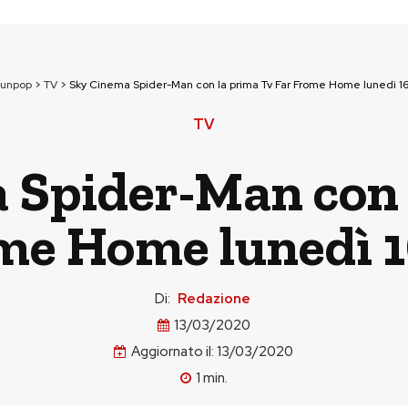
ounpop
>
TV
>
Sky Cinema Spider-Man con la prima Tv Far Frome Home lunedì 1
TV
 Spider-Man con 
me Home lunedì 
Di:
Redazione
13/03/2020
Aggiornato il:
13/03/2020
1
min.