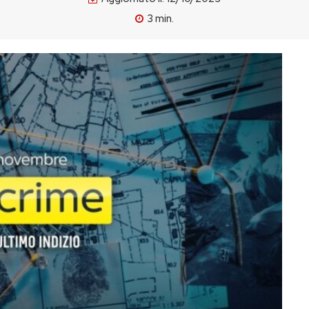
3
min.