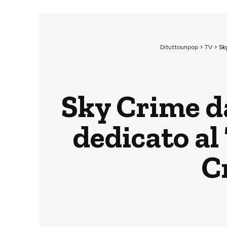
Dituttounpop
>
TV
>
Sk
Sky Crime da
dedicato al
C