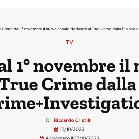
y Crime dal 1° novembre il nuovo canale dedicato al True Crime dalla fusione 
TV
l 1° novembre il
 True Crime dalla
rime+Investigati
Di:
Riccardo Cristilli
12/10/2023
Aggiornato il:
12/10/2023