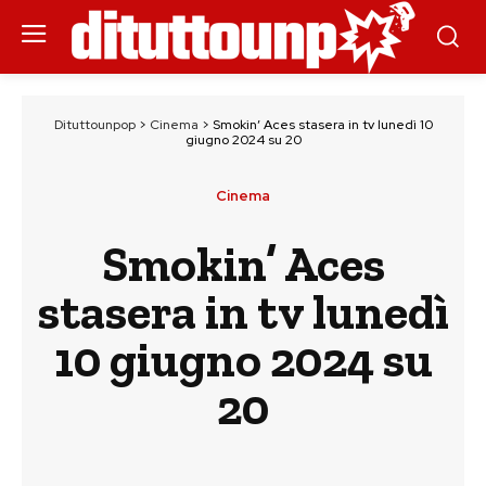
Dituttounpop
>
Cinema
>
Smokin’ Aces stasera in tv lunedì 10
giugno 2024 su 20
Cinema
Smokin’ Aces
stasera in tv lunedì
10 giugno 2024 su
20