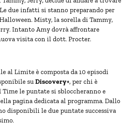
di Tammy, Jerry, decide di andare a trovare
 Le due infatti si stanno preparando per
: Halloween. Misty, la sorella di Tammy,
erry. Intanto Amy dovrà affrontare
va visita con il dott. Procter.
lle al Limite è composta da 10 episodi
isponibile su
Discovery+
, per chi è
l Time le puntate si sbloccheranno e
ella pagina dedicata al programma. Dallo
o disponibili le due puntate successiva
simo.