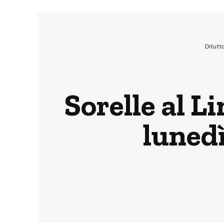
Ditutt
Sorelle al L
luned