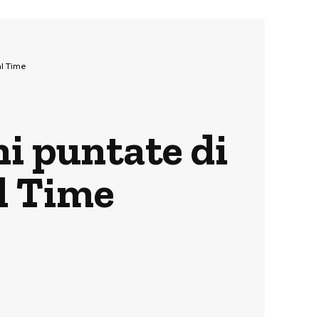
al Time
ni puntate di
l Time