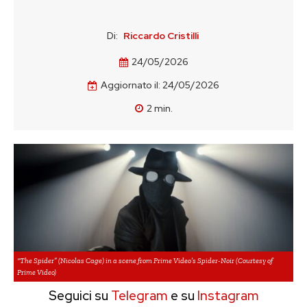
Di:
Riccardo Cristilli
24/05/2026
Aggiornato il:
24/05/2026
2
min.
“The Spider” (Nicolas Cage) in a scene from Prime Video’s Spider-Noir (Courtesy of
Prime Video)
Seguici su
Telegram
e su
Instagram