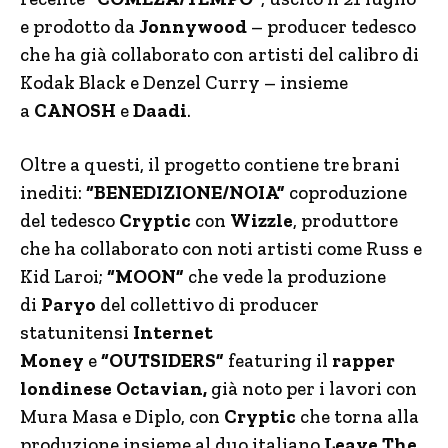
e prodotto da
Jonnywood
– producer tedesco
che ha già collaborato con artisti del calibro di
Kodak Black e Denzel Curry – insieme
a
CANOSH
e
Daadi
.
Oltre a questi, il progetto contiene tre brani
inediti:
“BENEDIZIONE/NOIA”
coproduzione
del tedesco
Cryptic
con
Wizzle
, produttore
che ha collaborato con noti artisti come Russ e
Kid Laroi;
“MOON”
che vede la produzione
di
Paryo
del collettivo di producer
statunitensi
Internet
Money
e
“OUTSIDERS”
featuring il
rapper
londinese Octavian,
già noto per i lavori con
Mura Masa e Diplo, con
Cryptic
che torna alla
produzione insieme al duo italiano
Leave The