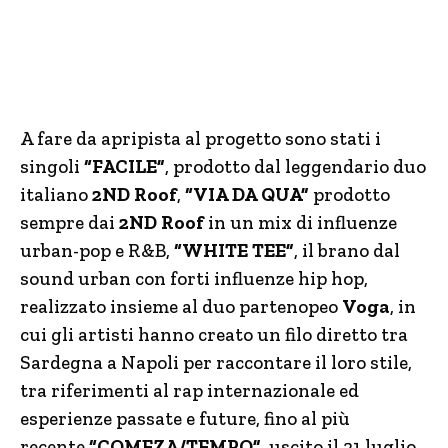
A fare da apripista al progetto sono stati i
singoli
“FACILE”
, prodotto dal leggendario duo
italiano
2ND Roof
,
“VIA DA QUA”
prodotto
sempre dai
2ND Roof
in un mix di influenze
urban-pop e R&B,
“WHITE TEE”
, il brano dal
sound urban con forti influenze hip hop,
realizzato insieme al duo partenopeo
Voga
, in
cui gli artisti hanno creato un filo diretto tra
Sardegna a Napoli per raccontare il loro stile,
tra riferimenti al rap internazionale ed
esperienze passate e future, fino al più
recente
“COMEZA/TEMPO”
, uscito il 21 luglio