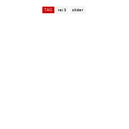
TAG
rai 3
slider