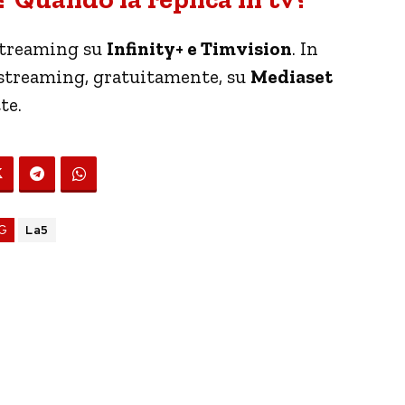
 streaming su
Infinity+ e Timvision
. In
a streaming, gratuitamente, su
Mediaset
te.
G
La5