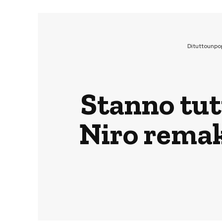
Dituttounpo
Stanno tutt
Niro remak