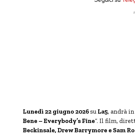
P
Lunedì 22 giugno 2026
su
La5
, andrà i
Bene – Everybody’s Fine
“. Il film, dire
Beckinsale, Drew Barrymore e Sam R