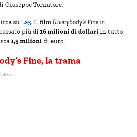
di Giuseppe Tornatore.
circa su
La5
. Il film (
Everybody’s Fine in
ncassato più di
16 milioni di dollari
in tutto
circa
1,5 milioni
di euro.
ody’s Fine, la trama
Pubblicità -