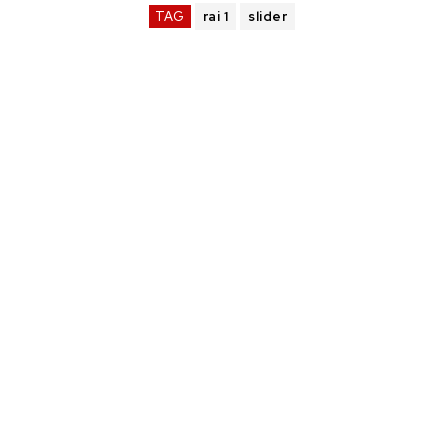
TAG
rai 1
slider