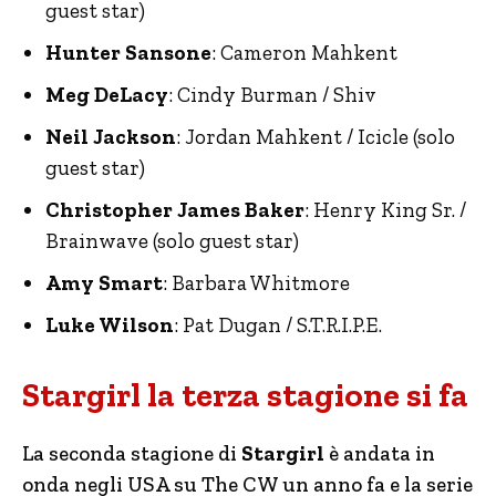
guest star)
Hunter Sansone
: Cameron Mahkent
Meg DeLacy
: Cindy Burman / Shiv
Neil Jackson
: Jordan Mahkent / Icicle (solo
guest star)
Christopher James Baker
: Henry King Sr. /
Brainwave (solo guest star)
Amy Smart
: Barbara Whitmore
Luke Wilson
: Pat Dugan / S.T.R.I.P.E.
Stargirl la terza stagione si fa
La seconda stagione di
Stargirl
è andata in
onda negli USA su The CW un anno fa e la serie