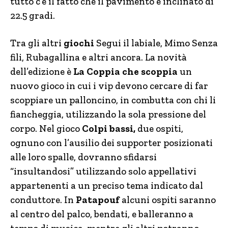
tutto c’è il fatto che il pavimento è inclinato di
22.5 gradi.
Tra gli altri
giochi
Segui il labiale, Mimo Senza
fili, Rubagallina e altri ancora. La novità
dell’edizione è
La Coppia che scoppia
un
nuovo gioco in cui i vip devono cercare di far
scoppiare un palloncino, in combutta con chi li
fiancheggia, utilizzando la sola pressione del
corpo. Nel gioco
Colpi bassi,
due ospiti,
ognuno con l’ausilio dei supporter posizionati
alle loro spalle, dovranno sfidarsi
“insultandosi” utilizzando solo appellativi
appartenenti a un preciso tema indicato dal
conduttore. In
Patapouf
alcuni ospiti saranno
al centro del palco, bendati, e balleranno a