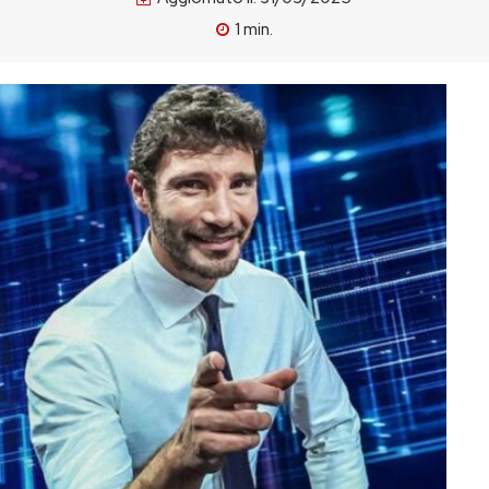
1
min.