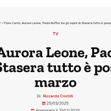
V
>
Flora Canto, Aurora Leone, Paolo Ruffini tra gli ospiti di Stasera tutto è pos
TV
Aurora Leone, Pao
 Stasera tutto è po
marzo
Di:
Riccardo Cristilli
25/03/2025
Aggiornato il:
31/03/2025