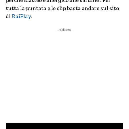
perchè Matteo è allergico alle sardine”. Per
tutta la puntata e le clip basta andare sul sito
di
RaiPlay
.
- Pubblicità -