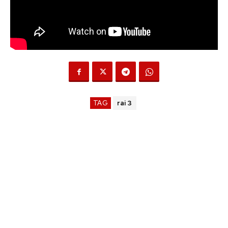
TAG
rai 3