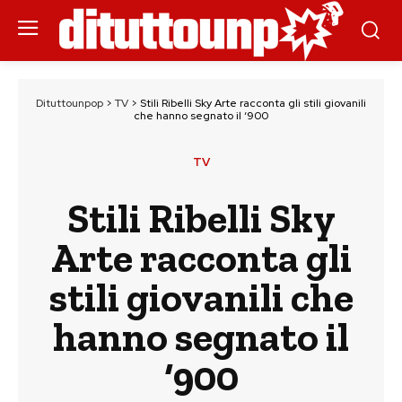
Dituttounpop
>
TV
>
Stili Ribelli Sky Arte racconta gli stili giovanili
che hanno segnato il ‘900
TV
Stili Ribelli Sky
Arte racconta gli
stili giovanili che
hanno segnato il
‘900