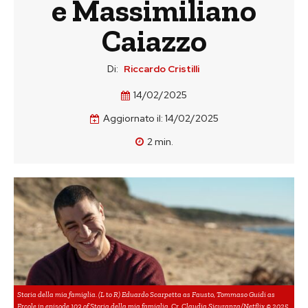
e Massimiliano
Caiazzo
Di:
Riccardo Cristilli
14/02/2025
Aggiornato il:
14/02/2025
2
min.
Storia della mia famiglia. (L to R) Eduardo Scarpetta as Fausto, Tommaso Guidi as
Ercole in episode 103 of Storia della mia famiglia. Cr. Claudia Sicuranza/Netflix © 2025