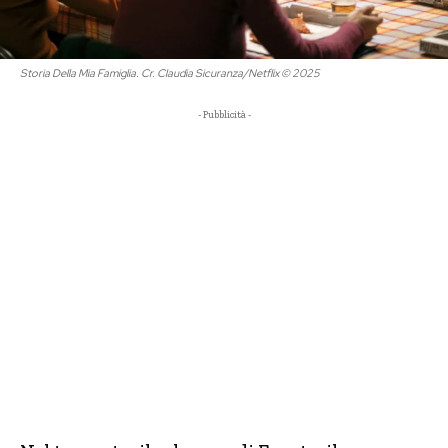
Storia Della Mia Famiglia. Cr. Claudia Sicuranza/Netflix © 2025
- Pubblicità -