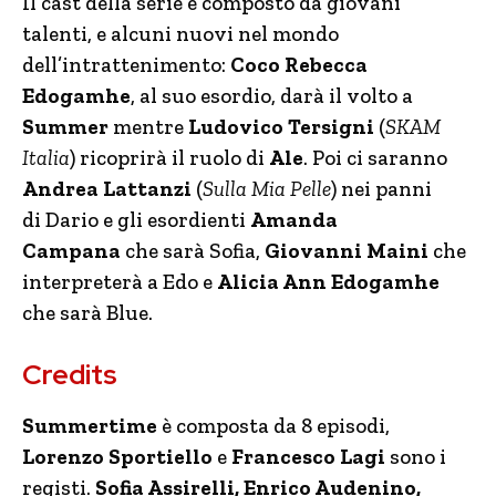
Il cast della serie è composto da giovani
talenti, e alcuni nuovi nel mondo
dell’intrattenimento:
Coco Rebecca
Edogamhe
, al suo esordio, darà il volto a
Summer
mentre
Ludovico Tersigni
(
SKAM
Italia
) ricoprirà il ruolo di
Ale
. Poi ci saranno
Andrea Lattanzi
(
Sulla Mia Pelle
) nei panni
di Dario e gli esordienti
Amanda
Campana
che sarà Sofia,
Giovanni Maini
che
interpreterà a Edo e
Alicia Ann Edogamhe
che sarà Blue.
Credits
Summertime
è composta da 8 episodi,
Lorenzo Sportiello
e
Francesco Lagi
sono i
registi.
Sofia Assirelli, Enrico Audenino,