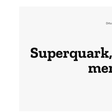
Dit
Superquark, 
mer