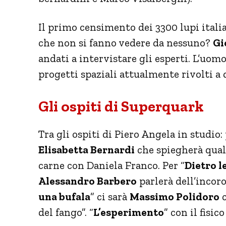
Il primo censimento dei 3300 lupi italia
che non si fanno vedere da nessuno?
Gi
andati a intervistare gli esperti. L’uo
progetti spaziali attualmente rivolti a q
Gli ospiti di Superquark
Tra gli ospiti di Piero Angela in studio: 
Elisabetta Bernardi
che spiegherà quali 
carne con Daniela Franco. Per “
Dietro l
Alessandro Barbero
parlerà dell’incor
una bufala
” ci sarà
Massimo Polidoro
c
del fango”. “
L’esperimento
” con il fisic