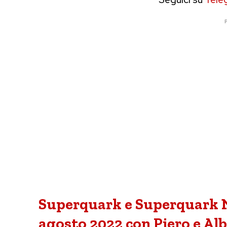
P
Superquark e Superquark N
agosto 2022 con Piero e Al