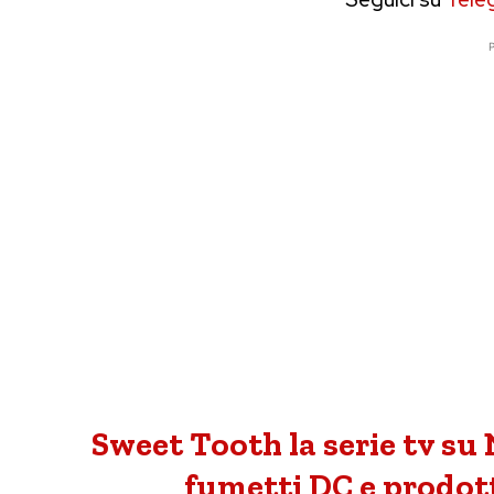
P
Sweet Tooth la serie tv su 
fumetti DC e prodot