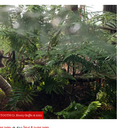
OTH Cr. Kirsty Griffin © 2021
gram
e su
Instagram