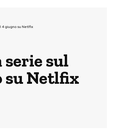
l 4 giugno su Netlfix
 serie sul
 su Netlfix