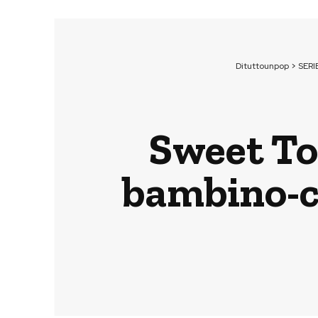
Dituttounpop
>
SERI
Sweet Too
bambino-ce