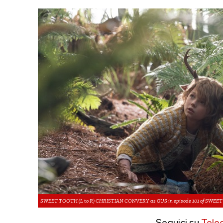
SWEET TOOTH (L to R) CHRISTIAN CONVERY as GUS in episode 101 of SWEET TO
Seguici su
Tele