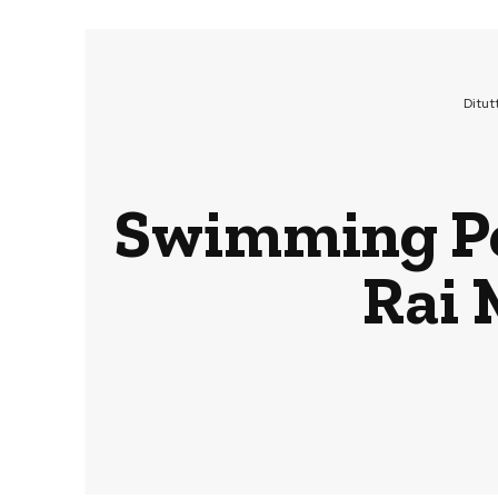
Ditut
Swimming Poo
Rai 