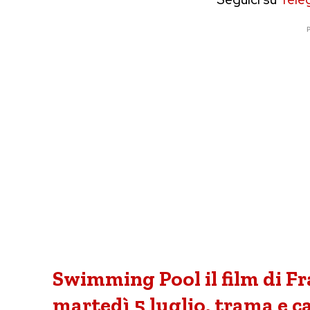
P
Swimming Pool il film di F
martedì 5 luglio, trama e c