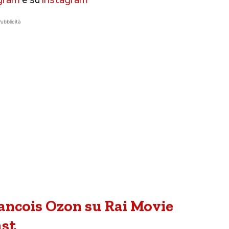
ubblicità
rancois Ozon su Rai Movie
ast