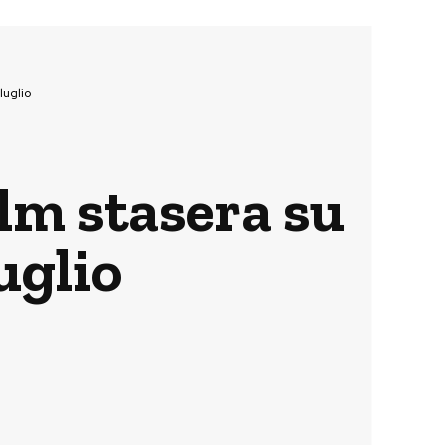
luglio
lm stasera su
uglio