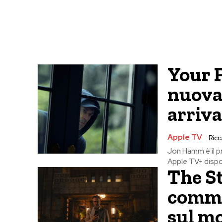
Your F
nuova
arriva
Apple TV
Ricc
Jon Hamm è il p
Apple TV+ disponi
The St
comme
sul mo