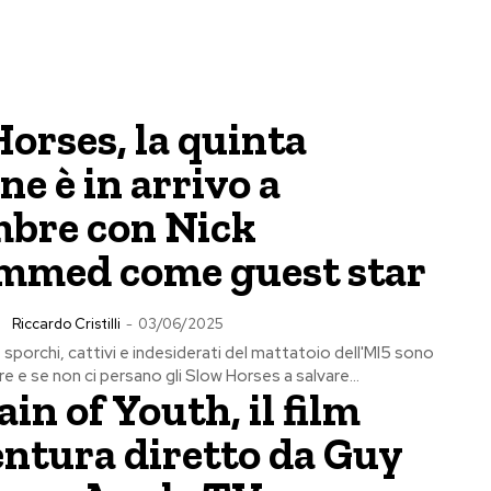
orses, la quinta
ne è in arrivo a
mbre con Nick
med come guest star
Riccardo Cristilli
-
03/06/2025
i, sporchi, cattivi e indesiderati del mattatoio dell'MI5 sono
re e se non ci persano gli Slow Horses a salvare...
in of Youth, il film
entura diretto da Guy