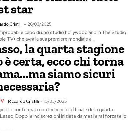
st star
ardo Cristilli
-
26/03/2025
improbabile capo di uno studio hollywoodiano in The Studio
le TV+ che avrà la sua premiere mondiale al...
sso, la quarta stagione
 è certa, ecco chi torna
trama…ma siamo sicuri
necessaria?
TV
Riccardo Cristilli
-
15/03/2025
giubilo confermati con l'annuncio ufficiale della quarta
Lasso. Dopo le indiscrezioni iniziate da mesi e rafforzate lo
Pubblicita