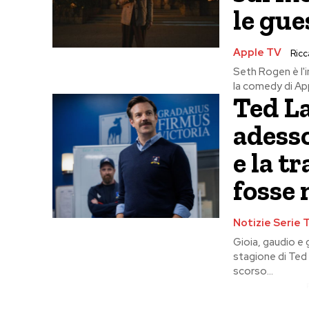
le gue
Apple TV
Ricc
Seth Rogen è l'
la comedy di App
Ted La
adesso
e la 
fosse 
Notizie Serie 
Gioia, gaudio e 
stagione di Ted 
scorso...