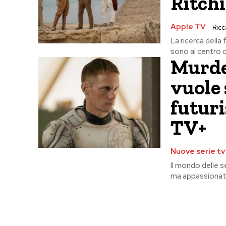
Ritch
Apple TV
Ricc
La ricerca della 
sono al centro d
Murder
vuole 
futuri
TV+
Nuove serie tv
Il mondo delle 
ma appassionato