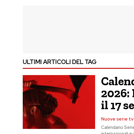
ULTIMI ARTICOLI DEL TAG
Calend
2026: 
il 17 
Nuove serie tv
Calendario Serie
internazionali e i