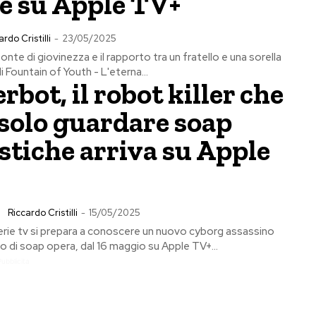
ie su Apple TV+
ardo Cristilli
-
23/05/2025
fonte di giovinezza e il rapporto tra un fratello e una sorella
i Fountain of Youth - L'eterna...
bot, il robot killer che
solo guardare soap
stiche arriva su Apple
Riccardo Cristilli
-
15/05/2025
serie tv si prepara a conoscere un nuovo cyborg assassino
 di soap opera, dal 16 maggio su Apple TV+...
Pubblicita