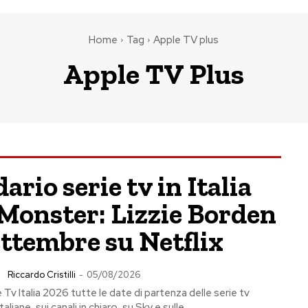
Home
Tag
Apple TV plus
Apple TV Plus
ario serie tv in Italia
Monster: Lizzie Borden
settembre su Netflix
Riccardo Cristilli
-
05/08/2026
 Tv Italia 2026 tutte le date di partenza delle serie tv
taliane, sui canali in chiaro, su Sky e sulle...