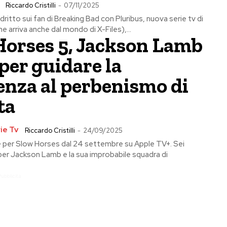
Riccardo Cristilli
-
07/11/2025
ritto sui fan di Breaking Bad con Pluribus, nuova serie tv di
he arriva anche dal mondo di X-Files),...
Horses 5, Jackson Lamb
per guidare la
enza al perbenismo di
ta
ie Tv
Riccardo Cristilli
-
24/09/2025
 per Slow Horses dal 24 settembre su Apple TV+. Sei
er Jackson Lamb e la sua improbabile squadra di
Pubblicita