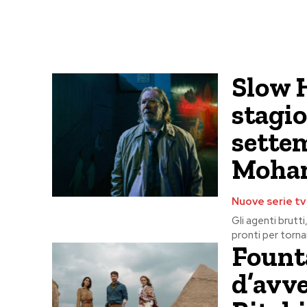
Slow H
stagio
sette
Moham
Nuove serie tv
Gli agenti brutt
pronti per torna
Founta
d’avv