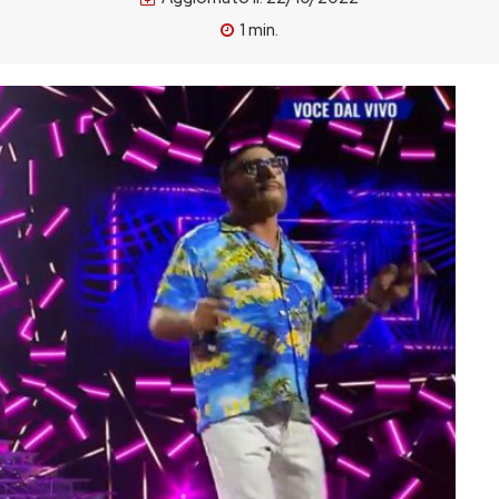
1
min.