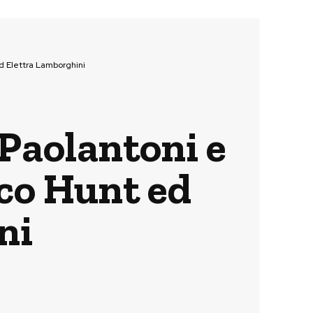
d Elettra Lamborghini
Paolantoni e
cco Hunt ed
ni