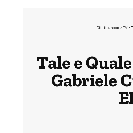
Dituttounpop
>
TV
>
T
Tale e Qual
Gabriele C
E