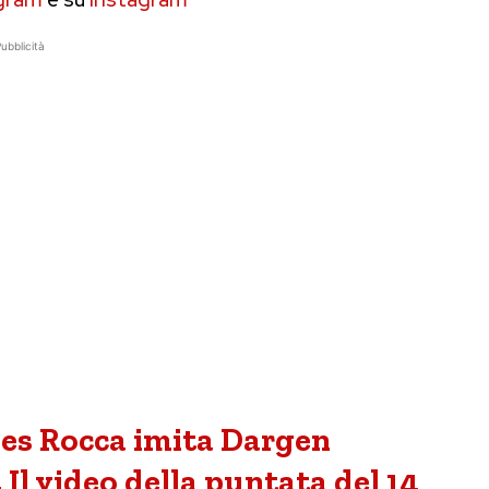
ubblicità
les Rocca imita Dargen
 Il video della puntata del 14