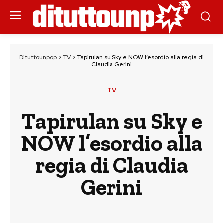
Dituttounpop
>
TV
>
Tapirulan su Sky e NOW l’esordio alla regia di
Claudia Gerini
TV
Tapirulan su Sky e
NOW l’esordio alla
regia di Claudia
Gerini