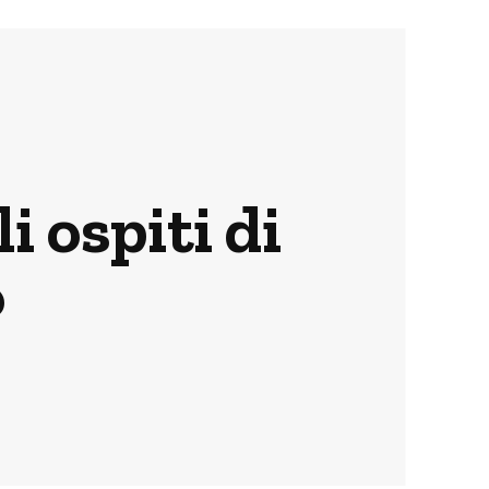
i ospiti di
o