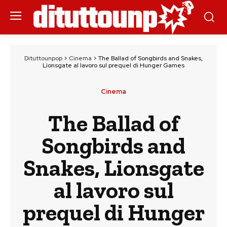
Dituttounpop
>
Cinema
>
The Ballad of Songbirds and Snakes,
Lionsgate al lavoro sul prequel di Hunger Games
Cinema
The Ballad of
Songbirds and
Snakes, Lionsgate
al lavoro sul
prequel di Hunger