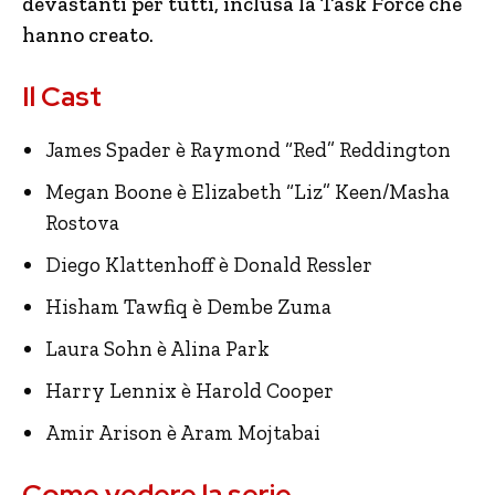
devastanti per tutti, inclusa la Task Force che
hanno creato.
Il Cast
James Spader è Raymond “Red” Reddington
Megan Boone è Elizabeth “Liz” Keen/Masha
Rostova
Diego Klattenhoff è Donald Ressler
Hisham Tawfiq è Dembe Zuma
Laura Sohn è Alina Park
Harry Lennix è Harold Cooper
Amir Arison è Aram Mojtabai
Come vedere la serie