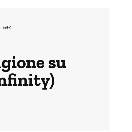
finity)
agione su
nfinity)