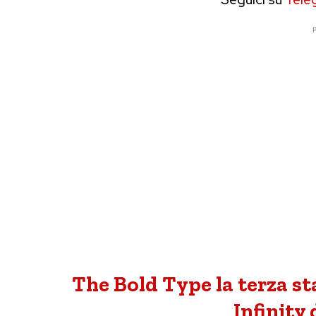
P
The Bold Type la terza s
Infinity 