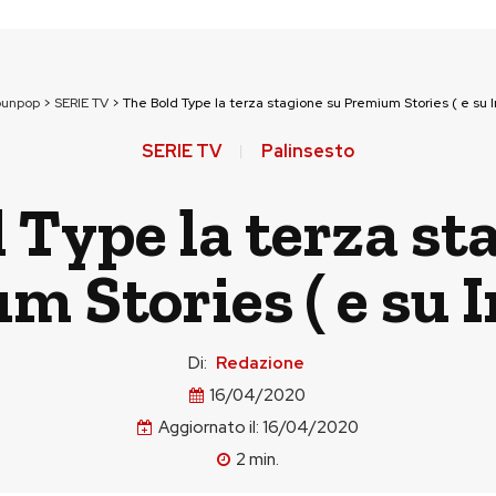
ounpop
>
SERIE TV
>
The Bold Type la terza stagione su Premium Stories ( e su In
SERIE TV
Palinsesto
 Type la terza st
 Stories ( e su I
Di:
Redazione
16/04/2020
Aggiornato il:
16/04/2020
2
min.