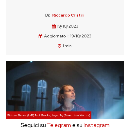
Di:
Riccardo Cristilli
19/10/2023
Aggiornato il:
19/10/2023
1
min.
Picture Shows: (L-R) Jack Brooks played by (Samantha Morton)
Seguici su
Telegram
e su
Instagram