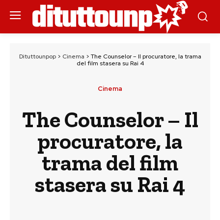
Dituttounpop
>
Cinema
>
The Counselor – Il procuratore, la trama
del film stasera su Rai 4
Cinema
The Counselor – Il
procuratore, la
trama del film
stasera su Rai 4