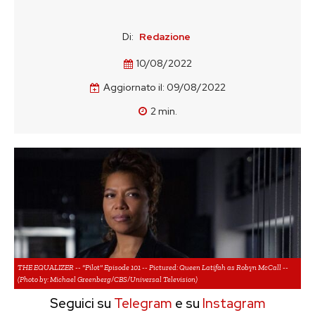
Di:
Redazione
10/08/2022
Aggiornato il:
09/08/2022
2
min.
THE EQUALIZER -- "Pilot" Episode 101 -- Pictured: Queen Latifah as Robyn McCall --
(Photo by: Michael Greenberg/CBS/Universal Television)
Seguici su
Telegram
e su
Instagram