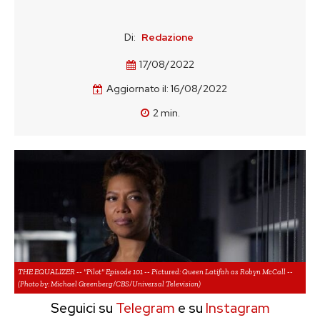
Di:
Redazione
17/08/2022
Aggiornato il:
16/08/2022
2
min.
THE EQUALIZER -- "Pilot" Episode 101 -- Pictured: Queen Latifah as Robyn McCall --
(Photo by: Michael Greenberg/CBS/Universal Television)
Seguici su
Telegram
e su
Instagram