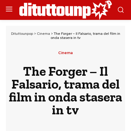
Dituttounpop
>
Cinema
>
The Forger – Il Falsario, trama del film in
onda stasera in tv
Cinema
The Forger – Il
Falsario, trama del
film in onda stasera
in tv