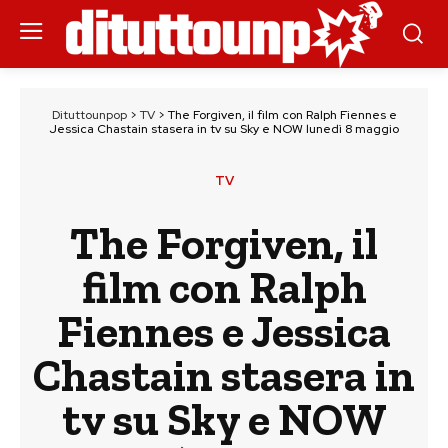
Dituttounpop
>
TV
>
The Forgiven, il film con Ralph Fiennes e
Jessica Chastain stasera in tv su Sky e NOW lunedì 8 maggio
TV
The Forgiven, il
film con Ralph
Fiennes e Jessica
Chastain stasera in
tv su Sky e NOW