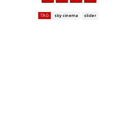
TAG
sky cinema
slider