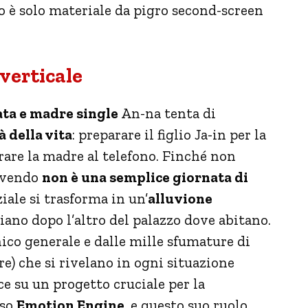
 o è solo materiale da pigro second-screen
 verticale
ata e madre single
An-na tenta di
à della vita
: preparare il figlio Ja-in per la
urare la madre al telefono. Finché non
vivendo
non è una semplice giornata di
ziale si trasforma in un’
alluvione
iano dopo l’altro del palazzo dove abitano.
nico generale e dalle mille sfumature di
re) che si rivelano in ogni situazione
e su un progetto cruciale per la
oso
Emotion Engine
, e questo suo ruolo