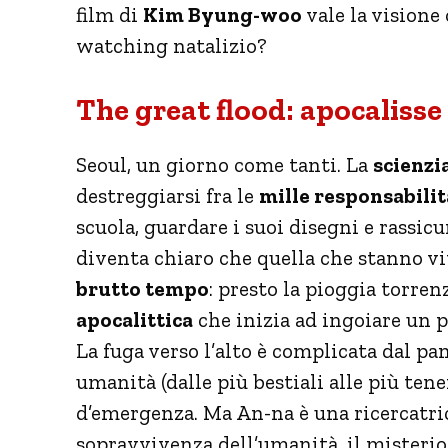
film di
Kim Byung-woo
vale la visione
watching natalizio?
The great flood: apocalisse
Seoul, un giorno come tanti. La
scienzi
destreggiarsi fra le
mille responsabilit
scuola, guardare i suoi disegni e rassic
diventa chiaro che quella che stanno 
brutto tempo
: presto la pioggia torren
apocalittica
che inizia ad ingoiare un p
La fuga verso l’alto è complicata dal pa
umanità (dalle più bestiali alle più tene
d’emergenza. Ma An-na è una ricercatric
sopravvivenza dell’umanità, il misteri