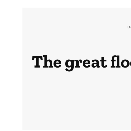
Di
The great fl