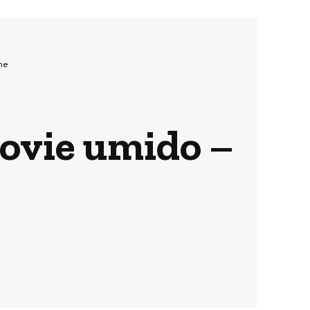
ne
movie umido –