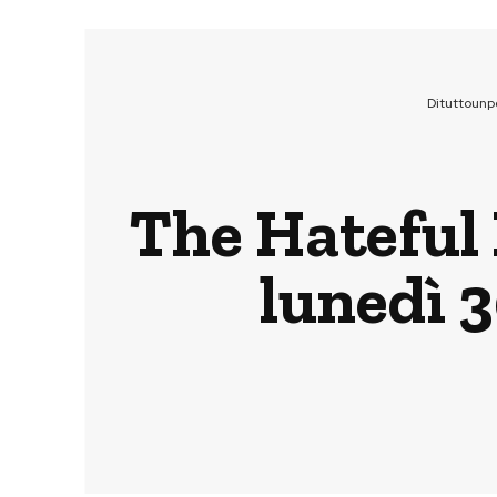
Dituttounp
The Hateful E
lunedì 