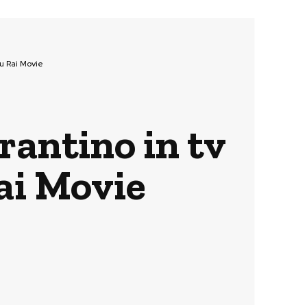
su Rai Movie
arantino in tv
ai Movie