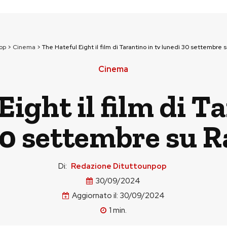
op
>
Cinema
>
The Hateful Eight il film di Tarantino in tv lunedì 30 settembre 
Cinema
ight il film di T
30 settembre su R
Di:
Redazione Dituttounpop
30/09/2024
Aggiornato il:
30/09/2024
1
min.