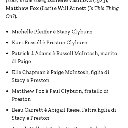
(
Lady in the Lake
), Danielle Vasinova (
1923
),
Matthew Fox (
Lost
) e Will Arnett (
Is This Thing
On?
).
Michelle Pfeiffer è Stacy Clyburn
Kurt Russell è Preston Clyburn
Patrick J. Adams è Russell McIntosh, marito
di Paige
Elle Chapman è Paige McIntosh, figlia di
Stacy e Preston
Matthew Fox è Paul Clyburn, fratello di
Preston
Beau Garrett è Abigail Reese, l’altra figlia di
Stacy e Preston