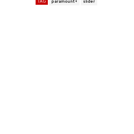
TAG
paramount+
slider