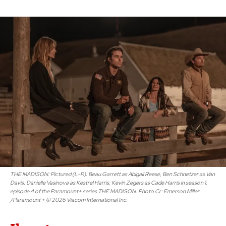
THE MADISON: Pictured (L-R): Beau Garrett as Abigail Reese, Ben Schnetzer as Van
Davis, Danielle Vasinova as Kestrel Harris, Kevin Zegers as Cade Harris in season 1,
episode 4 of the Paramount+ series THE MADISON. Photo Cr: Emerson Miller
/Paramount + © 2026 Viacom International Inc.