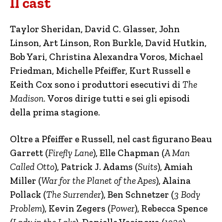
Il cast
Taylor Sheridan, David C. Glasser, John
Linson, Art Linson, Ron Burkle, David Hutkin,
Bob Yari, Christina Alexandra Voros, Michael
Friedman, Michelle Pfeiffer, Kurt Russell e
Keith Cox sono i produttori esecutivi di
The
Madison.
Voros dirige tutti e sei gli episodi
della prima stagione.
Oltre a Pfeiffer e Russell, nel cast figurano Beau
Garrett (
Firefly Lane
), Elle Chapman (
A Man
Called Otto
), Patrick J. Adams (
Suits
), Amiah
Miller (
War for the Planet of the Apes
), Alaina
Pollack (
The Surrender
), Ben Schnetzer (
3 Body
Problem
), Kevin Zegers (
Power
), Rebecca Spence