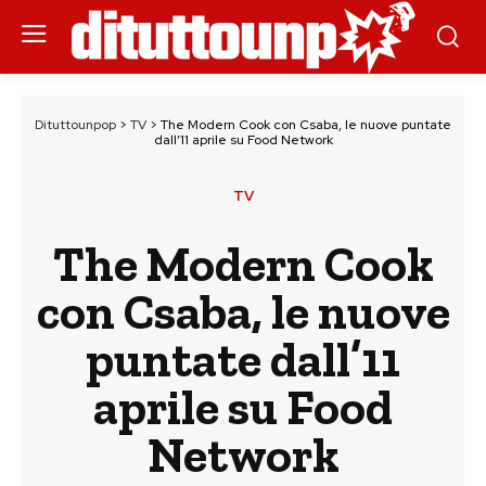
Dituttounpop
>
TV
>
The Modern Cook con Csaba, le nuove puntate
dall’11 aprile su Food Network
TV
The Modern Cook
con Csaba, le nuove
puntate dall’11
aprile su Food
Network