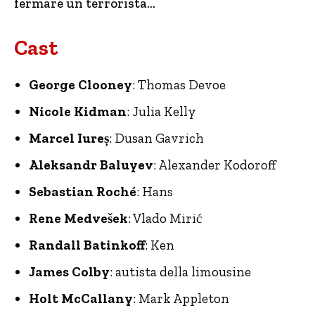
fermare un terrorista…
Cast
George Clooney
: Thomas Devoe
Nicole Kidman
: Julia Kelly
Marcel Iureș
: Dusan Gavrich
Aleksandr Baluyev
: Alexander Kodoroff
Sebastian Roché
: Hans
Rene Medvešek
: Vlado Mirić
Randall Batinkoff
: Ken
James Colby
: autista della limousine
Holt McCallany
: Mark Appleton