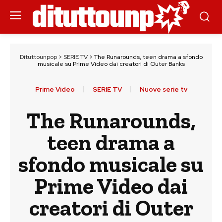
Dituttounpop
>
SERIE TV
>
The Runarounds, teen drama a sfondo
musicale su Prime Video dai creatori di Outer Banks
Prime Video
SERIE TV
Nuove serie tv
The Runarounds,
teen drama a
sfondo musicale su
Prime Video dai
creatori di Outer