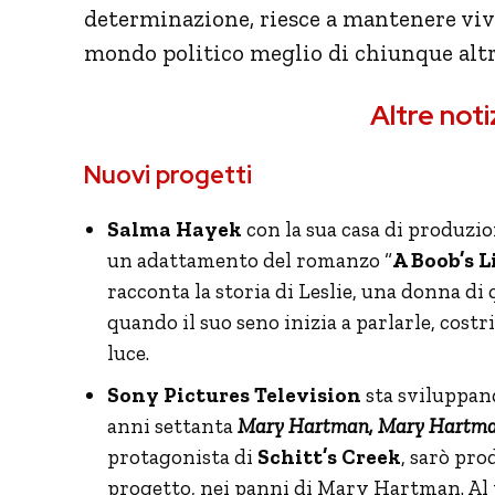
determinazione, riesce a mantenere viv
mondo politico meglio di chiunque altr
Altre noti
Nuovi progetti
Salma Hayek
con la sua casa di produzi
un adattamento del romanzo “
A Boob’s L
racconta la storia di Leslie, una donna di 
quando il suo seno inizia a parlarle, cost
luce.
Sony Pictures Television
sta sviluppand
anni settanta
Mary Hartman, Mary Hartm
protagonista di
Schitt’s Creek
, sarò pro
progetto, nei panni di Mary Hartman. Al