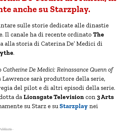
te anche su Starzplay.
tare sulle storie dedicate alle dinastie
e. Il canale ha di recente ordinato
The
ira alla storia di Caterina De’ Medici di
aythe
.
zo
Catherine De Medici: Reinassance Quenn of
s Lawrence sarà produttore della serie,
gia del pilot e di altri episodi della serie.
odotta da
Lionsgate Television
con
3 Arts
mamente su Starz e su
Starzplay
nei
Pubblicità -