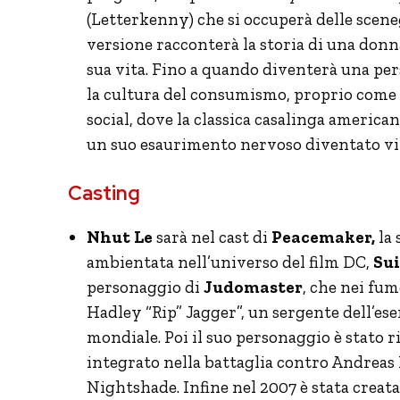
(Letterkenny) che si occuperà delle scen
versione racconterà la storia di una donn
sua vita. Fino a quando diventerà una perso
la cultura del consumismo, proprio come 
social, dove la classica casalinga americ
un suo esaurimento nervoso diventato vir
Casting
Nhut Le
sarà nel cast di
Peacemaker,
la 
ambientata nell’universo del film DC,
Sui
personaggio di
Judomaster
, che nei fum
Hadley “Rip” Jagger”, un sergente dell’es
mondiale. Poi il suo personaggio è stato r
integrato nella battaglia contro Andreas
Nightshade. Infine nel 2007 è stata creat