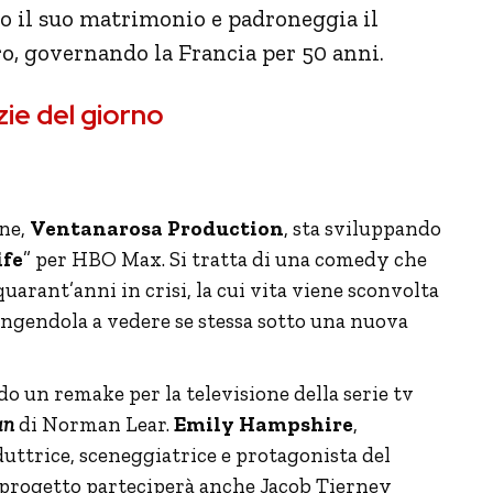
o il suo matrimonio e padroneggia il
o, governando la Francia per 50 anni.
zie del giorno
one,
Ventanarosa Production
, sta sviluppando
ife
” per HBO Max. Si tratta di una comedy che
quarant’anni in crisi, la cui vita viene sconvolta
ringendola a vedere se stessa sotto una nuova
o un remake per la televisione della serie tv
an
di Norman Lear.
Emily Hampshire
,
duttrice, sceneggiatrice e protagonista del
 progetto parteciperà anche Jacob Tierney