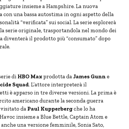
eggiature insieme a Hampshire. La nuova
a con una bassa autostima in ogni aspetto della
nalità “verificata” sui social. La serie esplorerà
la serie originale, trasportandola nel mondo dei
ana diventerà il prodotto più “consumato” dopo
ale.
serie di
HBO Max
prodotta da
James Gunn
e
cide Squad
. L’attore interpreterà il
etti è apparso in tre diverse versioni. La prima è
ercito americano durante la seconda guerra
ivisitato da
Paul Kupperberg
che lo ha
 Havoc insieme a Blue Bettle, Captain Atom e
a anche una versione femminile, Sonia Sato,