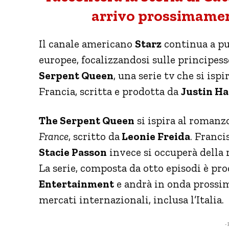
arrivo prossimamen
Il canale americano
Starz
continua a pun
europee, focalizzandosi sulle principess
Serpent Queen
, una serie tv che si isp
Francia, scritta e prodotta da
Justin H
The Serpent Queen
si ispira al roman
France
, scritto da
Leonie Freida
. Franci
Stacie Passon
invece si occuperà della re
La serie, composta da otto episodi è pr
Entertainment
e andrà in onda prossi
mercati internazionali, inclusa l’Italia.
- 